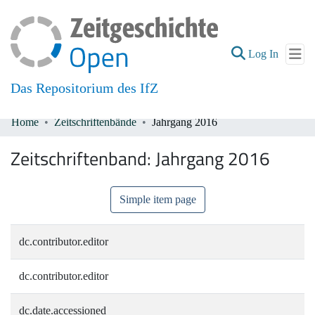
(current
Log In
Das Repositorium des IfZ
Home
Zeitschriftenbände
Jahrgang 2016
Communities & Collections
Zeitschriftenband:
Jahrgang 2016
All of DSpace
Simple item page
dc.contributor.editor
dc.contributor.editor
dc.date.accessioned