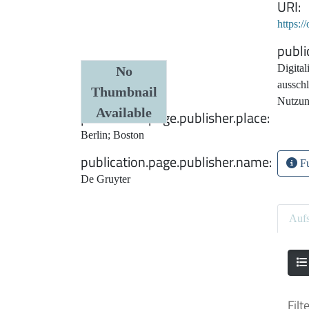
URI
https:/
publi
Digital
Date
No
ausschl
Thumbnail
1934
Nutzun
Available
publication.page.publisher.place
Berlin; Boston
publication.page.publisher.name
Fu
De Gruyter
Aufs
Filt