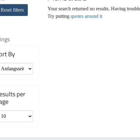
Your search returned no results. Having troubl
Reset filters
Try putting
quotes around it
ings
ort By
esults per
age