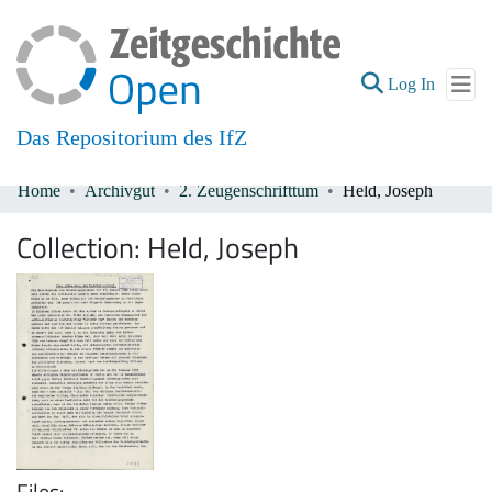
(current
Log In
Das Repositorium des IfZ
Home
Archivgut
2. Zeugenschrifttum
Held, Joseph
Communities & Collections
Collection:
Held, Joseph
All of DSpace
Files