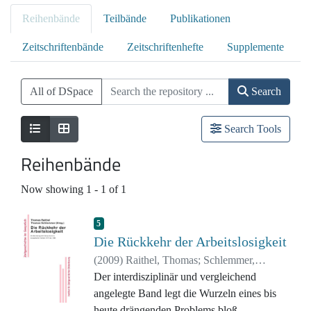
Reihenbände
Teilbände
Publikationen
Zeitschriftenbände
Zeitschriftenhefte
Supplemente
All of DSpace
Search
Search Tools
Reihenbände
Now showing
1 - 1 of 1
5
Die Rückkehr der Arbeitslosigkeit
(
2009
)
Raithel, Thomas
;
Schlemmer,
Thomas
Der interdisziplinär und vergleichend
angelegte Band legt die Wurzeln eines bis
heute drängenden Problems bloß.