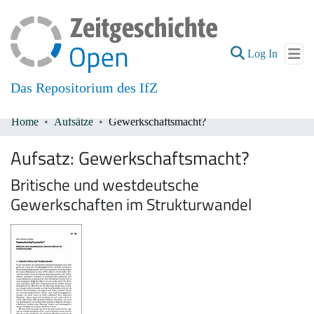
(current
Log In
Das Repositorium des IfZ
Home
Aufsätze
Gewerkschaftsmacht?
Communities & Collections
Aufsatz:
Gewerkschaftsmacht?
All of DSpace
Britische und westdeutsche
Gewerkschaften im Strukturwandel