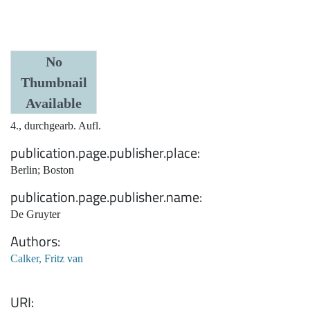
Date
No
Thumbnail
1933
Available
Edition
4., durchgearb. Aufl.
publication.page.publisher.place
Berlin; Boston
publication.page.publisher.name
De Gruyter
Authors
Calker, Fritz van
URI