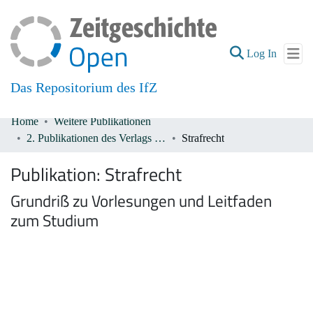
(current
Log In
Das Repositorium des IfZ
Home
Weitere Publikationen
Communities & Collections
2. Publikationen des Verlags De Gruyter 1933-1945
Strafrecht
All of DSpace
Publikation:
Strafrecht
Grundriß zu Vorlesungen und Leitfaden
zum Studium