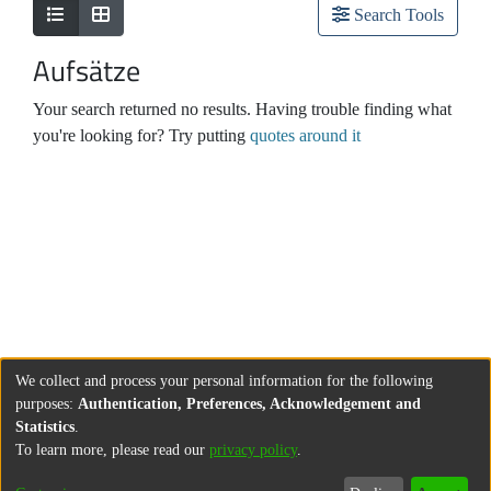
Search Tools
Aufsätze
Your search returned no results. Having trouble finding what
you're looking for? Try putting
quotes around it
We collect and process your personal information for the following
purposes:
Authentication, Preferences, Acknowledgement and
Statistics
.
To learn more, please read our
privacy policy
.