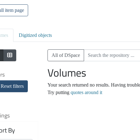
ll item page
umes
Digitized objects
All of DSpace
Volumes
ers
Your search returned no results. Having troubl
Reset filters
Try putting
quotes around it
ings
ort By