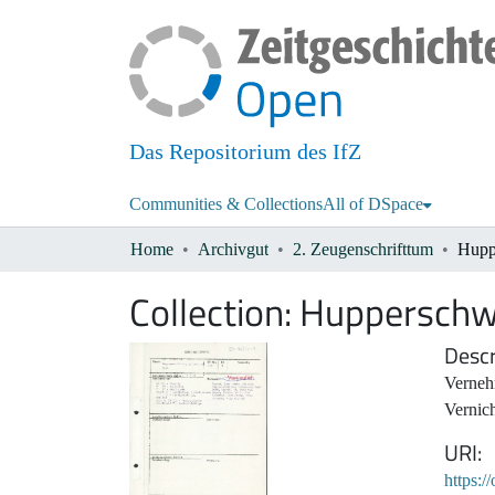
Das Repositorium des IfZ
Communities & Collections
All of DSpace
Home
Archivgut
2. Zeugenschrifttum
Huppe
Collection:
Hupperschwil
Descr
Vernehm
Vernich
URI
https:/