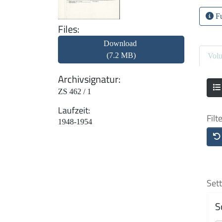
Fu
Files
Download
(7.2 MB)
Vol
Archivsignatur
ZS 462 / 1
Laufzeit
Filt
1948-1954
Sett
S