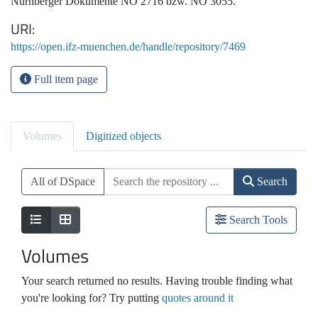
Nürnberger Dokumente NO 2716 bzw. NO 3055.
URI
https://open.ifz-muenchen.de/handle/repository/7469
Full item page
Volumes
Digitized objects
All of DSpace
Search
Search Tools
Volumes
Your search returned no results. Having trouble finding what
you're looking for? Try putting
quotes around it