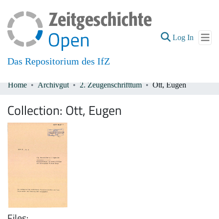
(current
Log In
Das Repositorium des IfZ
Home
Archivgut
2. Zeugenschrifttum
Ott, Eugen
Communities & Collections
Collection:
Ott, Eugen
All of DSpace
Files