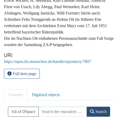
Erwin Wickert, H. Seelheim, Kurt Luedde-Neurath, Albrecht
Fürst von Urach, Lily Abegg, Paul Wenneker, Karl Heinz
Abshagen, Wolfgang Jaenicke, Willi Foerster; hierin auch:
Schreiben Felix Noeggerath an Helma Ott (in früherer Ehe
verheiratet mit dem Architekten Ernst May) vom 17. Juli 1951
betreffend bayerischer Räterepublik.
Die im Nachlass Ott enthaltenen Presseausschnitte zum Fall Sorge
wurden der Sammlung ZA/P beigegeben.
URI
https://open.ifz-muenchen.de/handle/repository/7807
Full item page
Volumes
Digitized objects
All of DSpace
Search