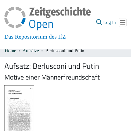
(current
Log In
Das Repositorium des IfZ
Home
Aufsätze
Berlusconi und Putin
Communities & Collections
Aufsatz:
Berlusconi und Putin
All of DSpace
Motive einer Männerfreundschaft