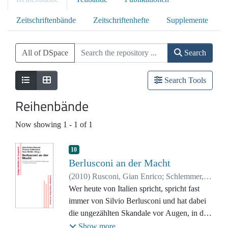
Zeitschriftenbände
Zeitschriftenhefte
Supplemente
All of DSpace
Search
Search Tools
Reihenbände
Now showing
1 - 1 of 1
10
Berlusconi an der Macht
(
2010
)
Rusconi, Gian Enrico
;
Schlemmer,
Thomas
Wer heute von Italien spricht, spricht fast
;
Woller, Hans
immer von Silvio Berlusconi und hat dabei
die ungezählten Skandale vor Augen, in die
der Medienmogul im Amt des
Show more