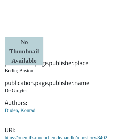
Date
No
Thumbnail
1934
Available
publication.page.publisher.place
Berlin; Boston
publication.page.publisher.name
De Gruyter
Authors
Duden, Konrad
URI
https://open.ifz-muenchen.de/handle/repository/8402