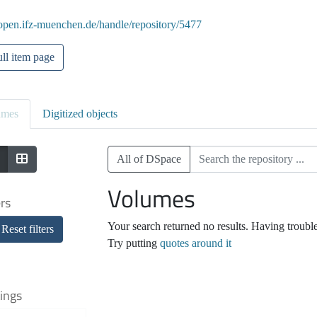
/open.ifz-muenchen.de/handle/repository/5477
ll item page
umes
Digitized objects
All of DSpace
Volumes
ers
Your search returned no results. Having troubl
Reset filters
Try putting
quotes around it
ings