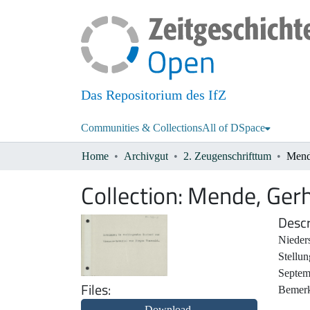
Das Repositorium des IfZ
Communities & Collections
All of DSpace
Home
Archivgut
2. Zeugenschrifttum
Mend
Collection:
Mende, Gerh
Descr
Nieder
Stellu
Septem
Files
Bemerk
Download