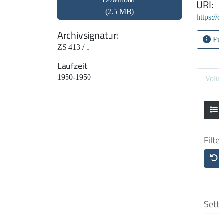
URI
(2.5 MB)
https:/
Archivsignatur
Fu
ZS 413 / 1
Laufzeit
1950-1950
Vol
Filt
Sett