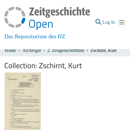
(current
Log In
Das Repositorium des IfZ
Home
Archivgut
2. Zeugenschrifttum
Zschirnt, Kurt
Communities & Collections
Collection:
Zschirnt, Kurt
All of DSpace