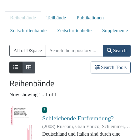
Reihenbände
Teilbände
Publikationen
Zeitschriftenbände
Zeitschriftenhefte
Supplemente
All of DSpace
Search
Search Tools
Reihenbände
Now showing
1 - 1 of 1
3
Schleichende Entfremdung?
(
2008
)
Rusconi, Gian Enrico
;
Schlemmer,
Thomas
Deutschland und Italien sind durch eine
;
Woller, Hans