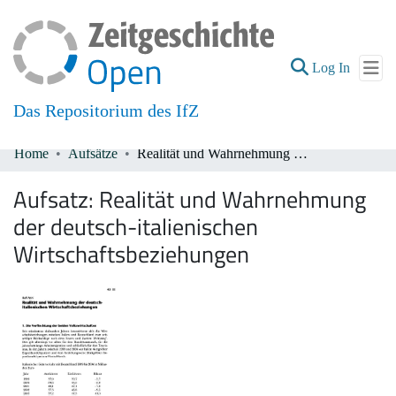
(current
Log In
Das Repositorium des IfZ
Home
Aufsätze
Realität und Wahrnehmung der deutsch-italienischen Wirtschaftsbeziehungen
Communities & Collections
Aufsatz:
Realität und Wahrnehmung
All of DSpace
der deutsch-italienischen
Wirtschaftsbeziehungen