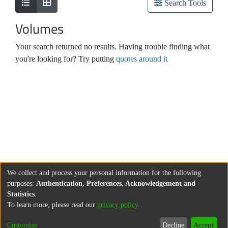
Search Tools
Volumes
Your search returned no results. Having trouble finding what
you're looking for? Try putting
quotes around it
We collect and process your personal information for the following
purposes:
Authentication, Preferences, Acknowledgement and
Statistics
.
To learn more, please read our
privacy policy
.
Customize
Decline
Accept