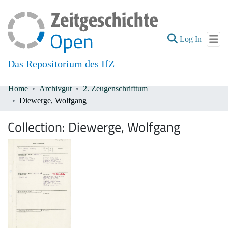
(current
Log In
Das Repositorium des IfZ
Home
Archivgut
2. Zeugenschrifttum
Communities & Collections
Diewerge, Wolfgang
All of DSpace
Collection:
Diewerge, Wolfgang