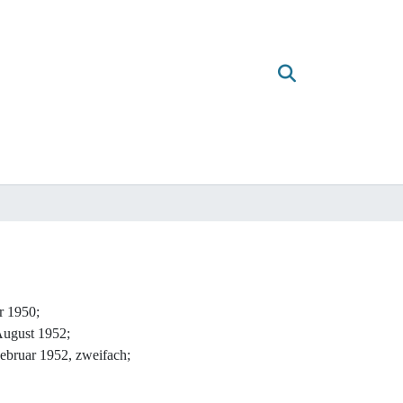
r 1950;
August 1952;
Februar 1952, zweifach;