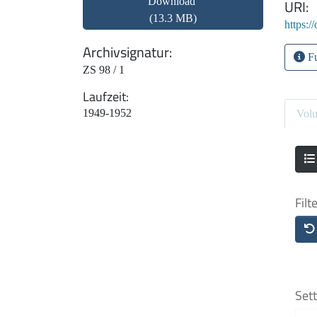
Download
URI
(13.3 MB)
https:/
Archivsignatur
Fu
ZS 98 / 1
Laufzeit
1949-1952
Vol
Filt
Sett