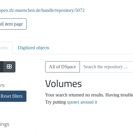
/open.ifz-muenchen.de/handle/repository/5072
ll item page
umes
Digitized objects
All of DSpace
Volumes
ers
Your search returned no results. Having troubl
Reset filters
Try putting
quotes around it
ings