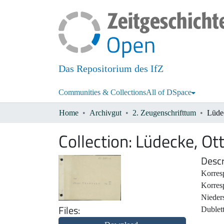
Das Repositorium des IfZ
Communities & Collections
All of DSpace
Home
Archivgut
2. Zeugenschrifttum
Lüde
Collection:
Lüdecke, Ot
Descr
Korres
Korresp
Nieder
Files
Dublet