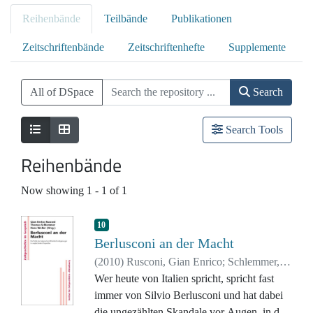
Reihenbände
Teilbände
Publikationen
Zeitschriftenbände
Zeitschriftenhefte
Supplemente
All of DSpace
Search
Search Tools
Reihenbände
Now showing
1 - 1 of 1
10
Berlusconi an der Macht
(
2010
)
Rusconi, Gian Enrico
;
Schlemmer,
Thomas
Wer heute von Italien spricht, spricht fast
;
Woller, Hans
immer von Silvio Berlusconi und hat dabei
die ungezählten Skandale vor Augen, in die