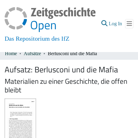
(current
Log In
Das Repositorium des IfZ
Home
Aufsätze
Berlusconi und die Mafia
Communities & Collections
Aufsatz:
Berlusconi und die Mafia
All of DSpace
Materialien zu einer Geschichte, die offen
bleibt