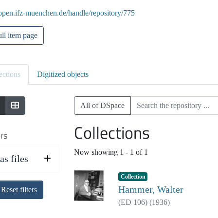
/open.ifz-muenchen.de/handle/repository/775
ll item page
ections
Digitized objects
All of DSpace
Collections
ers
Now showing
1 - 1 of 1
as files
Collection
Hammer, Walter
Reset filters
(
ED 106
)
(
1936
)