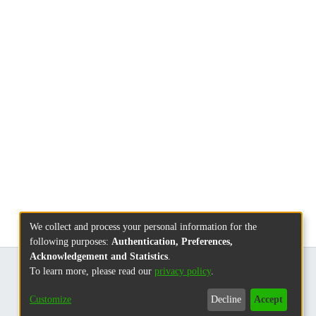
We collect and process your personal information for the
following purposes:
Authentication, Preferences,
Acknowledgement and Statistics
.
To learn more, please read our
privacy policy
.
Customize
Decline
Accept