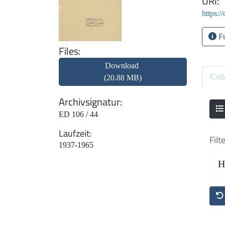
URI
https:/
Fu
Files
Download
Coll
(20.88 MB)
Archivsignatur
ED 106 / 44
Laufzeit
Filt
1937-1965
H