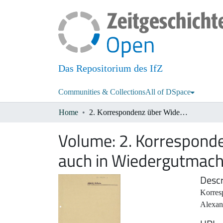
Das Repositorium des IfZ
Communities & Collections
All of DSpace
Home
2. Korrespondenz über Widerstandskämpfer und Verfolgte, vielfach auch in Wiedergutmachungsangelegenheiten I
Volume:
2. Korresponde
auch in Wiedergutmach
Descr
Korres
Alexan