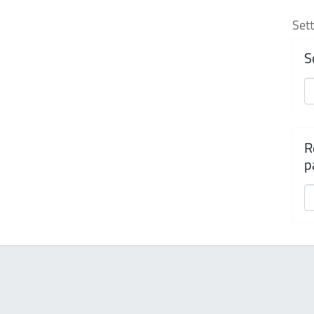
Sett
S
R
p