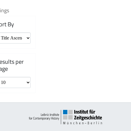
ings
ort By
esults per
age