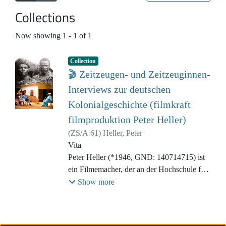
Collections
Now showing
1 - 1 of 1
Collection
🎬 Zeitzeugen- und Zeitzeuginnen-
Interviews zur deutschen
Kolonialgeschichte (filmkraft
filmproduktion Peter Heller)
(
ZS/A 61
)
Heller, Peter
Vita
Peter Heller (*1946, GND: 140714715) ist
ein Filmemacher, der an der Hochschule für
Film und Fernsehen in München studierte.
Show more
Nach Tätigkeiten für das Fernsehen in
Lateinamerika und Südostasien begann er in
den 1970er Jahren als unabhängiger Autor,