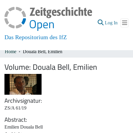
(current
Log In
Das Repositorium des IfZ
Home
Douala Bell, Emilien
Communities & Collections
Volume:
Douala Bell, Emilien
All of DSpace
Archivsignatur
ZS/A 61/19
Abstract
Emilien Douala Bell