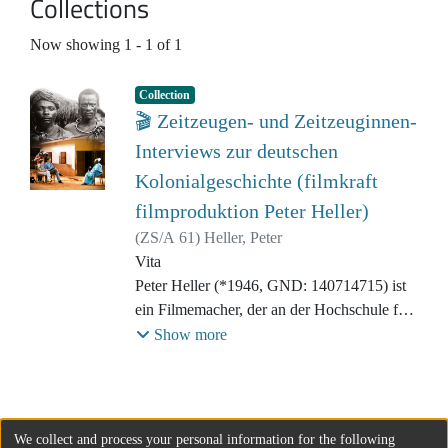
Collections
Now showing
1 - 1 of 1
Collection
🎬 Zeitzeugen- und Zeitzeuginnen-
Interviews zur deutschen
Kolonialgeschichte (filmkraft
filmproduktion Peter Heller)
(
ZS/A 61
)
Heller, Peter
Vita
Peter Heller (*1946, GND: 140714715) ist
ein Filmemacher, der an der Hochschule für
Film und Fernsehen in München studierte.
Show more
Nach Tätigkeiten für das Fernsehen in
Lateinamerika und Südostasien begann er in
den 1970er Jahren als unabhängiger Autor,
Regisseur und Produzent Dokumentarfilme
We collect and process your personal information for the following