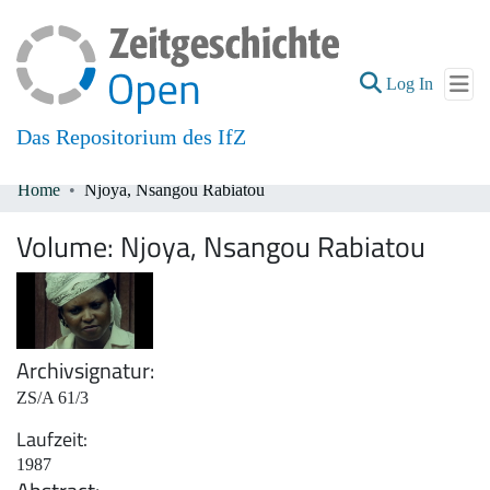
(current
Log In
Das Repositorium des IfZ
Home
Njoya, Nsangou Rabiatou
Communities & Collections
Volume:
Njoya, Nsangou Rabiatou
All of DSpace
Archivsignatur
ZS/A 61/3
Laufzeit
1987