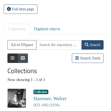
Full item page
Collections
Digitized objects
All of DSpace
Search
Search Tools
Collections
Now showing
1 - 1 of 1
Collection
Hammer, Walter
(
ED 106
)
(
1936
)