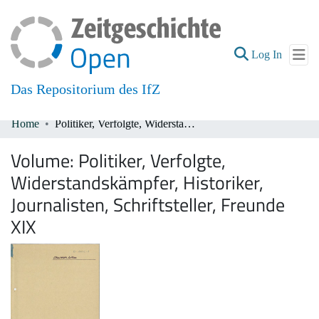
(current
Log In
Das Repositorium des IfZ
Home
Politiker, Verfolgte, Widerstandskämpfer, Historiker, Journalisten, Schriftsteller, Freunde XIX
Communities & Collections
Volume:
Politiker, Verfolgte,
All of DSpace
Widerstandskämpfer, Historiker,
Journalisten, Schriftsteller, Freunde
XIX