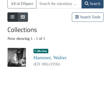
All of DSpace
Search
Search Tools
Collections
Now showing
1 - 1 of 1
Collection
Hammer, Walter
(
ED 106
)
(
1936
)