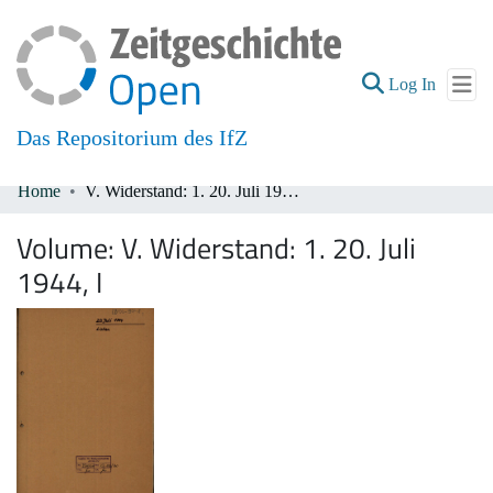
(current
Log In
Das Repositorium des IfZ
Home
V. Widerstand: 1. 20. Juli 1944, I
Communities & Collections
Volume:
V. Widerstand: 1. 20. Juli
All of DSpace
1944, I