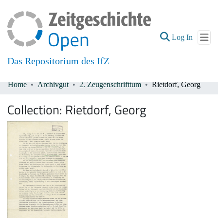
(current
Log In
Das Repositorium des IfZ
Home
Archivgut
2. Zeugenschrifttum
Rietdorf, Georg
Communities & Collections
Collection:
Rietdorf, Georg
All of DSpace