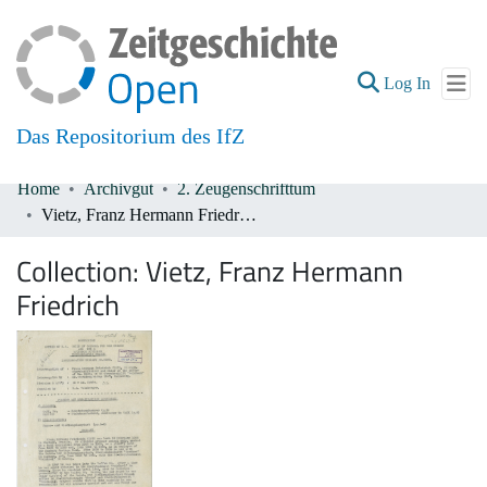
(current
Log In
Das Repositorium des IfZ
Home
Archivgut
2. Zeugenschrifttum
Communities & Collections
Vietz, Franz Hermann Friedrich
All of DSpace
Collection:
Vietz, Franz Hermann
Friedrich