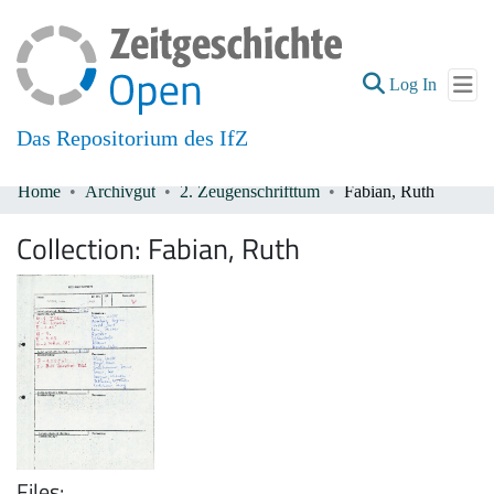
(current
Log In
Das Repositorium des IfZ
Home
Archivgut
2. Zeugenschrifttum
Fabian, Ruth
Communities & Collections
Collection:
Fabian, Ruth
All of DSpace
Files