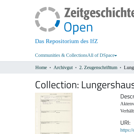
Das Repositorium des IfZ
Communities & Collections
All of DSpace
Home
Archivgut
2. Zeugenschrifttum
Lung
Collection:
Lungershaus
Descr
Aktenv
Verhält
URI
https:/