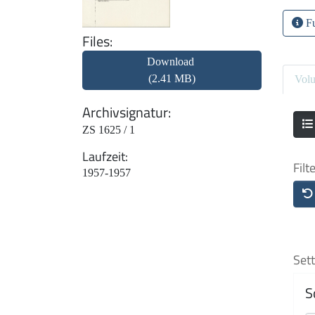
Fu
Files
Download
(2.41 MB)
Vol
Archivsignatur
ZS 1625 / 1
Laufzeit
Filt
1957-1957
Sett
S