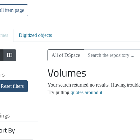
ll item page
umes
Digitized objects
All of DSpace
Volumes
ers
Your search returned no results. Having troubl
Reset filters
Try putting
quotes around it
ings
ort By