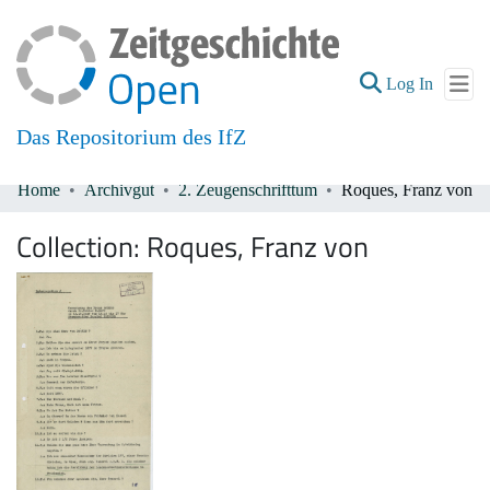
(current
Log In
Das Repositorium des IfZ
Home
Archivgut
2. Zeugenschrifttum
Roques, Franz von
Communities & Collections
Collection:
Roques, Franz von
All of DSpace