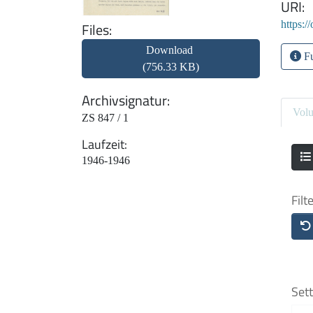
URI
https:/
Files
Download
Fu
(756.33 KB)
Archivsignatur
Vol
ZS 847 / 1
Laufzeit
1946-1946
Filt
Sett