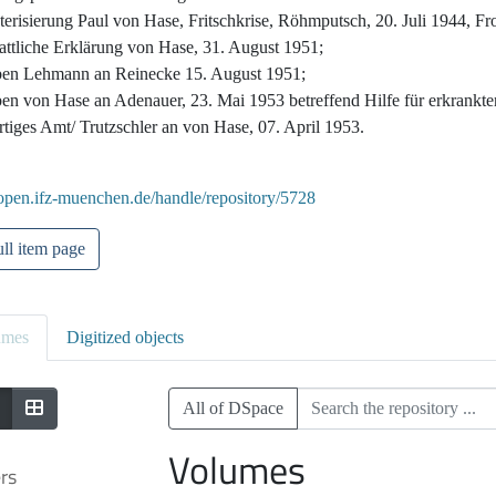
erisierung Paul von Hase, Fritschkrise, Röhmputsch, 20. Juli 1944, F
attliche Erklärung von Hase, 31. August 1951;
ben Lehmann an Reinecke 15. August 1951;
ben von Hase an Adenauer, 23. Mai 1953 betreffend Hilfe für erkrankt
tiges Amt/ Trutzschler an von Hase, 07. April 1953.
/open.ifz-muenchen.de/handle/repository/5728
ll item page
umes
Digitized objects
All of DSpace
Volumes
ers