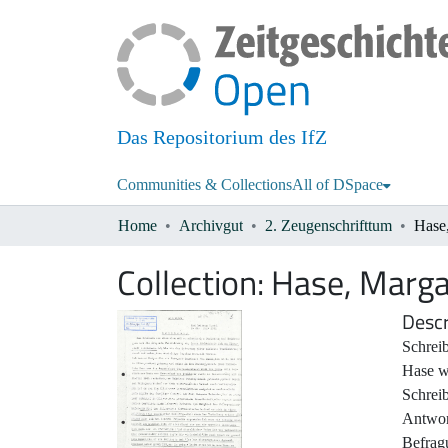
Das Repositorium des IfZ
Communities & Collections
All of DSpace
Home
Archivgut
2. Zeugenschrifttum
Hase
Collection:
Hase, Marga
Descr
Schrei
Hase wä
Schrei
Antwor
Befrag