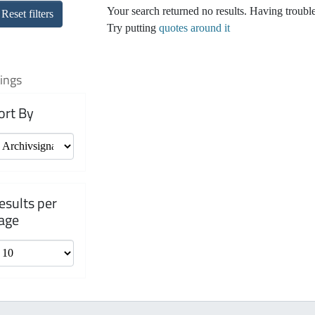
Your search returned no results. Having troubl
Reset filters
Try putting
quotes around it
ings
ort By
esults per
age