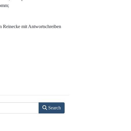
romm;
en Reinecke mit Antwortschreiben
Search