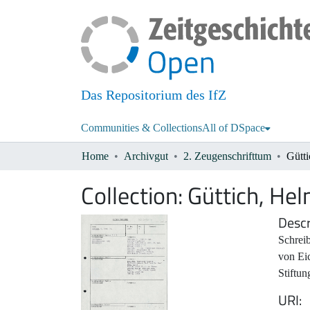
Das Repositorium des IfZ
Communities & Collections
All of DSpace
Home
Archivgut
2. Zeugenschrifttum
Gütti
Collection:
Güttich, He
Descr
Schrei
von Ei
Stiftun
URI