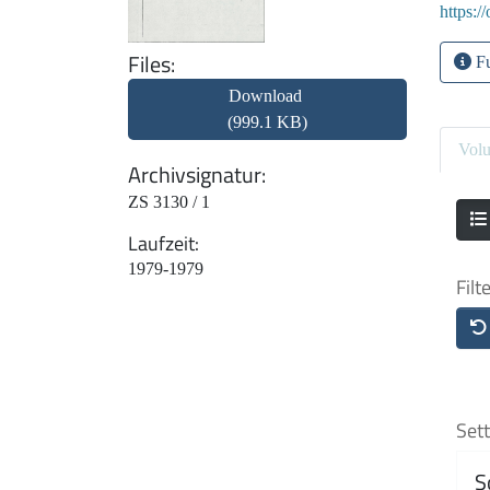
https:/
Files
Fu
Download
(999.1 KB)
Vol
Archivsignatur
ZS 3130 / 1
Laufzeit
1979-1979
Filt
Sett
S