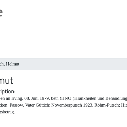
ch, Helmut
lmut
iption
ben an Irving, 08. Juni 1979, betr. (HNO-)Krankheiten und Behandlun
cken, Passow, Vater Güttich; Novemberputsch 1923, Röhm-Putsch; Hitle
gsbetrag.