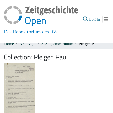
(current
Log In
Das Repositorium des IfZ
Home
Archivgut
2. Zeugenschrifttum
Pleiger, Paul
Communities & Collections
Collection:
Pleiger, Paul
All of DSpace