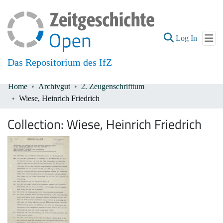
(current
Log In
Das Repositorium des IfZ
Home
Archivgut
2. Zeugenschrifttum
Communities & Collections
Wiese, Heinrich Friedrich
All of DSpace
Collection:
Wiese, Heinrich Friedrich