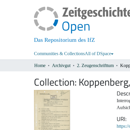
Das Repositorium des IfZ
Communities & Collections
All of DSpace
Home
Archivgut
2. Zeugenschrifttum
Kopp
Collection:
Koppenberg,
Descr
Interr
Aufsich
URI
https:/