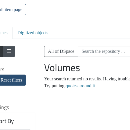
ll item page
umes
Digitized objects
All of DSpace
Volumes
ers
Your search returned no results. Having troubl
Reset filters
Try putting
quotes around it
ings
ort By