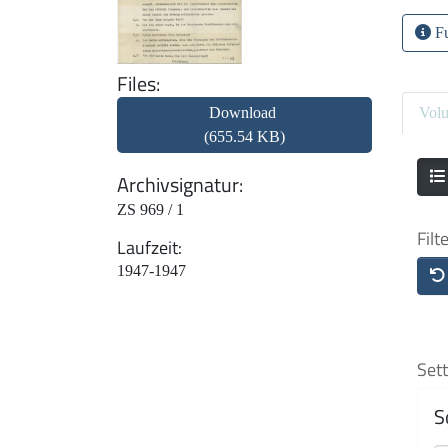
Fu
Files
Download
Vol
(655.54 KB)
Archivsignatur
ZS 969 / 1
Filt
Laufzeit
1947-1947
Sett
S