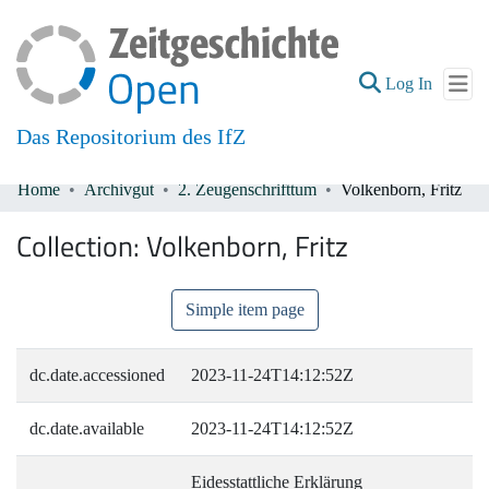
(current
Log In
Das Repositorium des IfZ
Home
Archivgut
2. Zeugenschrifttum
Volkenborn, Fritz
Communities & Collections
Collection:
Volkenborn, Fritz
All of DSpace
Simple item page
dc.date.accessioned
2023-11-24T14:12:52Z
dc.date.available
2023-11-24T14:12:52Z
Eidesstattliche Erklärung