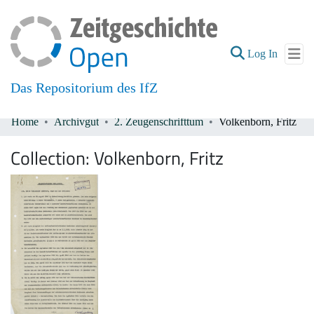
(current
Log In
Das Repositorium des IfZ
Home
Archivgut
2. Zeugenschrifttum
Volkenborn, Fritz
Communities & Collections
Collection:
Volkenborn, Fritz
All of DSpace