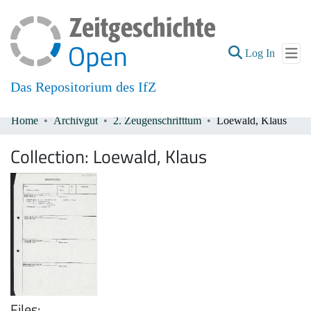
(current
Log In
Das Repositorium des IfZ
Home
Archivgut
2. Zeugenschrifttum
Loewald, Klaus
Communities & Collections
Collection:
Loewald, Klaus
All of DSpace
Files