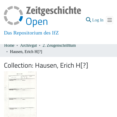
(current
Log In
Das Repositorium des IfZ
Home
Archivgut
2. Zeugenschrifttum
Communities & Collections
Hausen, Erich H[?]
All of DSpace
Collection:
Hausen, Erich H[?]