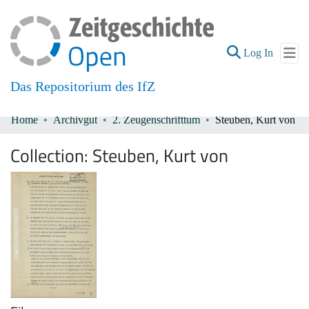
(current
Log In
Das Repositorium des IfZ
Home
Archivgut
2. Zeugenschrifttum
Steuben, Kurt von
Communities & Collections
Collection:
Steuben, Kurt von
All of DSpace