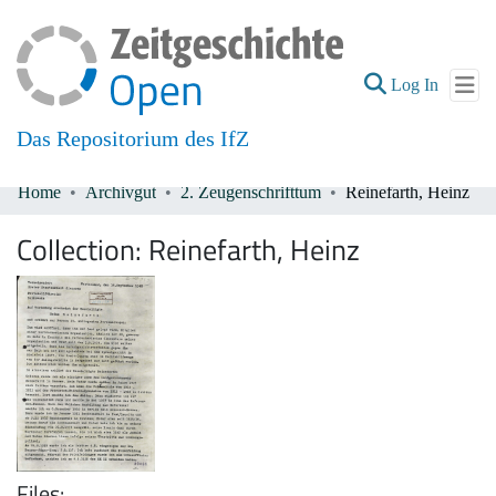
(current
Log In
Das Repositorium des IfZ
Home
Archivgut
2. Zeugenschrifttum
Reinefarth, Heinz
Communities & Collections
Collection:
Reinefarth, Heinz
All of DSpace
Files