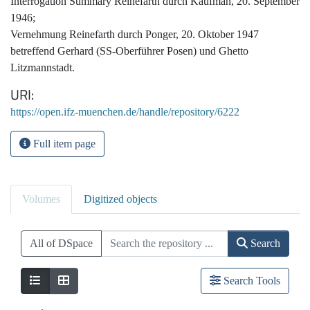
Interrogation Summary Reinefarth durch Kaufman, 20. September
1946;
Vernehmung Reinefarth durch Ponger, 20. Oktober 1947
betreffend Gerhard (SS-Oberführer Posen) und Ghetto
Litzmannstadt.
URI
https://open.ifz-muenchen.de/handle/repository/6222
Full item page
Volumes
Digitized objects
All of DSpace
Search
Search Tools