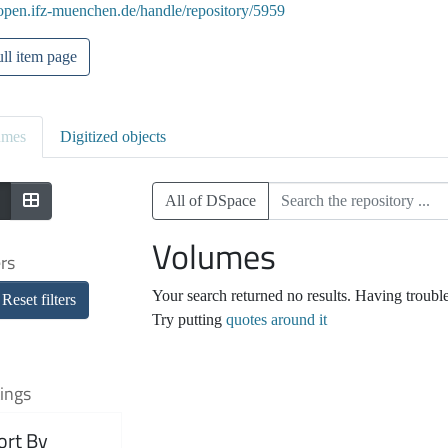
/open.ifz-muenchen.de/handle/repository/5959
ll item page
umes
Digitized objects
All of DSpace
Volumes
ers
Your search returned no results. Having troubl
Reset filters
Try putting
quotes around it
ings
ort By