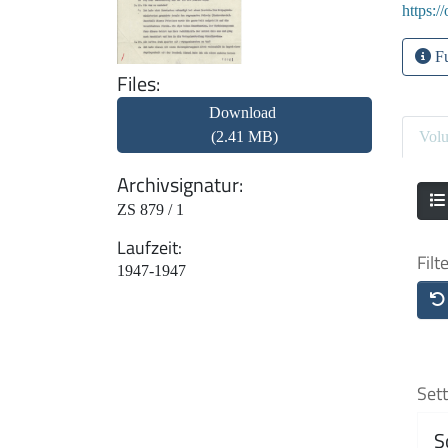
https:/
Fu
Files
Download
(2.41 MB)
Vol
Archivsignatur
ZS 879 / 1
Laufzeit
Filt
1947-1947
Sett
S