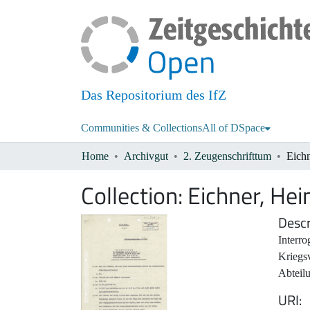
Das Repositorium des IfZ
Communities & Collections
All of DSpace
Home
Archivgut
2. Zeugenschrifttum
Eichn
Collection:
Eichner, Hei
Descr
Interro
Kriegsv
Abteil
URI