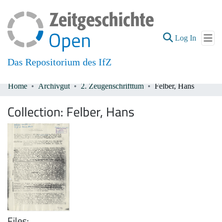
(current
Log In
Das Repositorium des IfZ
Home
Archivgut
2. Zeugenschrifttum
Felber, Hans
Communities & Collections
Collection:
Felber, Hans
All of DSpace
Files