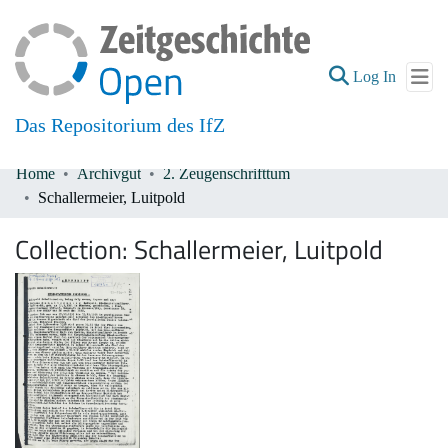
(current
Log In
Das Repositorium des IfZ
Home
Archivgut
2. Zeugenschrifttum
Communities & Collections
Schallermeier, Luitpold
All of DSpace
Collection:
Schallermeier, Luitpold