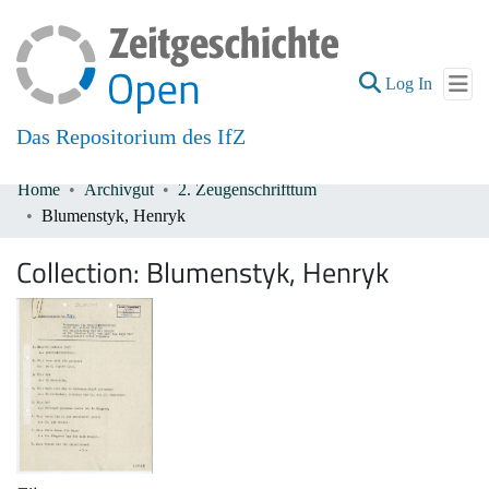
(current
Log In
Das Repositorium des IfZ
Home
Archivgut
2. Zeugenschrifttum
Communities & Collections
Blumenstyk, Henryk
All of DSpace
Collection:
Blumenstyk, Henryk