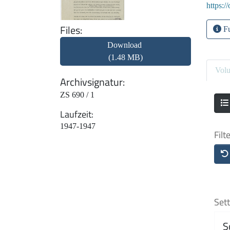
https:/
Files
Fu
Download
(1.48 MB)
Vol
Archivsignatur
ZS 690 / 1
Laufzeit
1947-1947
Filt
Sett
S