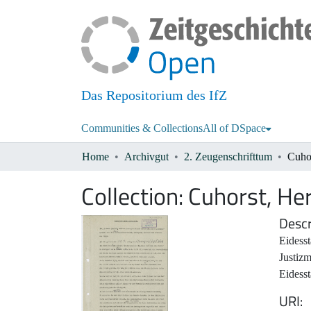
Das Repositorium des IfZ
Communities & Collections
All of DSpace
Home
Archivgut
2. Zeugenschrifttum
Cuho
Collection:
Cuhorst, H
Descr
Eidesst
Justizm
Eidesst
URI