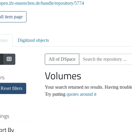
/open.ifz-muenchen.de/handle/repository/5774
ll item page
umes
Digitized objects
All of DSpace
Volumes
ers
Your search returned no results. Having troubl
Reset filters
Try putting
quotes around it
ings
ort By