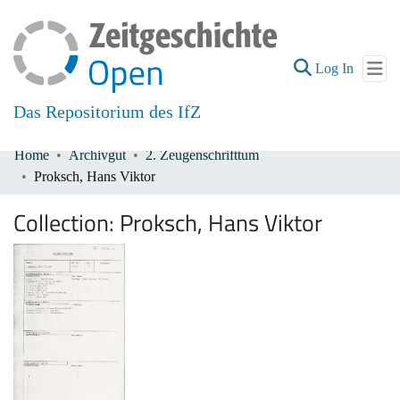
(current
Log In
Das Repositorium des IfZ
Home
Archivgut
2. Zeugenschrifttum
Communities & Collections
Proksch, Hans Viktor
All of DSpace
Collection:
Proksch, Hans Viktor