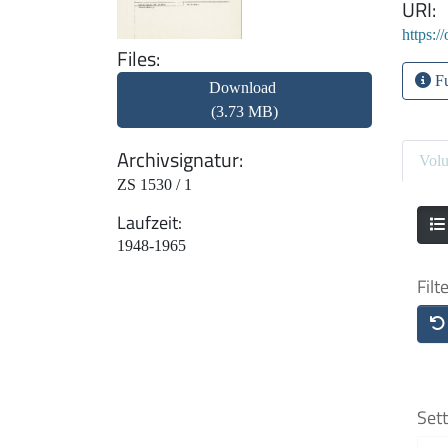
URI
https:/
Files
Fu
Download
(3.73 MB)
Archivsignatur
Vol
ZS 1530 / 1
Laufzeit
1948-1965
Filt
Sett