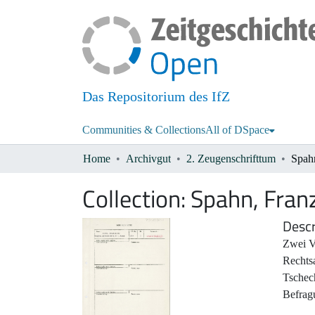
Das Repositorium des IfZ
Communities & Collections
All of DSpace
Home
Archivgut
2. Zeugenschrifttum
Spahn
Collection:
Spahn, Franz
Descr
Zwei V
Rechts
Tschec
Befrag