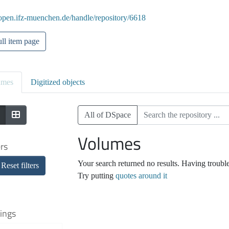
/open.ifz-muenchen.de/handle/repository/6618
ll item page
umes
Digitized objects
All of DSpace
Volumes
ers
Your search returned no results. Having troubl
Reset filters
Try putting
quotes around it
ings