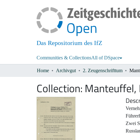
Das Repositorium des IfZ
Communities & Collections
All of DSpace
Home
Archivgut
2. Zeugenschrifttum
Mant
Collection:
Manteuffel,
Descr
Verneh
Führer
Zwei Sc
Russla