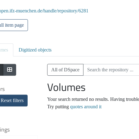
/open.ifz-muenchen.de/handle/repository/6281
ll item page
umes
Digitized objects
All of DSpace
Volumes
ers
Your search returned no results. Having troubl
Reset filters
Try putting
quotes around it
ings