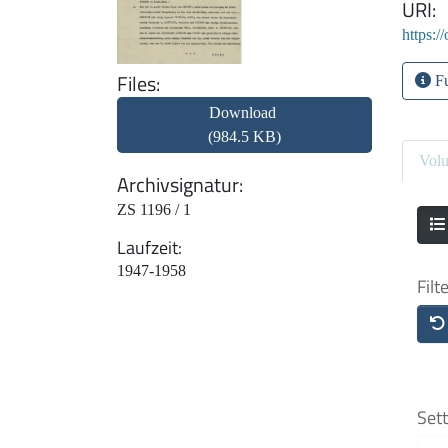
URI
https:/
Files
Fu
Download
(984.5 KB)
Vol
Archivsignatur
ZS 1196 / 1
Laufzeit
1947-1958
Filt
Sett