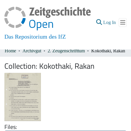
(current
Log In
Das Repositorium des IfZ
Home
Archivgut
2. Zeugenschrifttum
Kokothaki, Rakan
Communities & Collections
Collection:
Kokothaki, Rakan
All of DSpace
Files