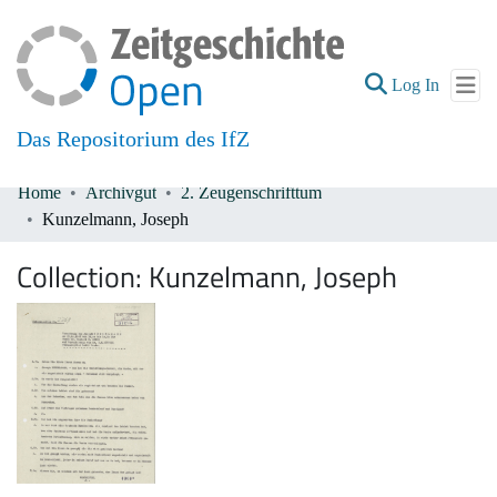
(current
Log In
Das Repositorium des IfZ
Home
Archivgut
2. Zeugenschrifttum
Communities & Collections
Kunzelmann, Joseph
All of DSpace
Collection:
Kunzelmann, Joseph