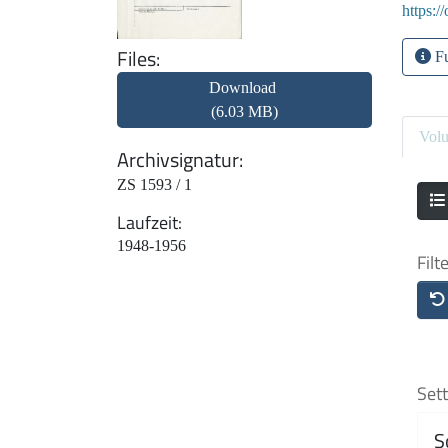
https:/
Files
Fu
Download
(6.03 MB)
Vol
Archivsignatur
ZS 1593 / 1
Laufzeit
1948-1956
Filt
Sett
S