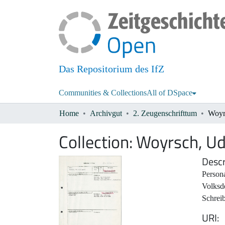
Das Repositorium des IfZ
Communities & Collections
All of DSpace
Home
Archivgut
2. Zeugenschrifttum
Woyr
Collection:
Woyrsch, Ud
Descr
Persona
Volksde
Schrei
URI