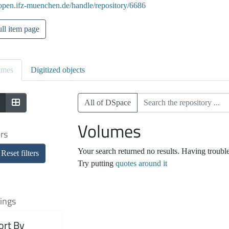
/open.ifz-muenchen.de/handle/repository/6686
ll item page
umes
Digitized objects
All of DSpace
Volumes
ers
Your search returned no results. Having troubl
Reset filters
Try putting
quotes around it
ings
ort By