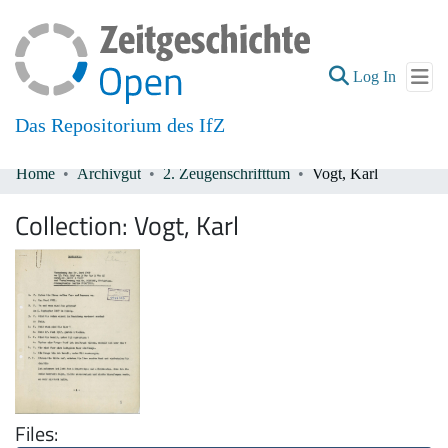
(current
Log In
Das Repositorium des IfZ
Home
Archivgut
2. Zeugenschrifttum
Vogt, Karl
Communities & Collections
Collection:
Vogt, Karl
All of DSpace
Files